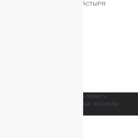
ЭЛЕКТРОННУЮ ГАЗЕТУ МОНАСТЫРЯ
"СОЛЬБИНСКАЯ ВЕСТОЧКА"
Имя
Адрес электронной почты
*
Россия, 152030 Ярославская область,
Переславский р-н, опс Нагорье, м.Сольба
тел. 8-915-970-24-74