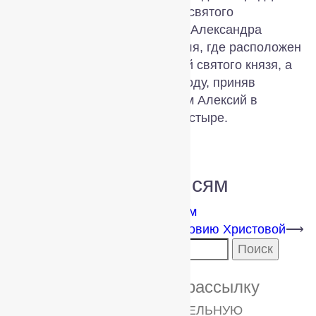
том числе в том числе музей святого
благоверного великого князя Александра
Невского. Переславская земля, где расположен
монастырь, является родиной святого князя, а
в Городце он отошёл ко Господу, приняв
монашеский постриг с именем Алексий в
Феодоровском мужском монастыре.
Навигация по записям
⟵
Как земля становится Небом
Причащение детей Телом и Кровию Христовой
⟶
Найти:
Подпишитесь на нашу рассылку
ПОДПИШИТЕСЬ НА ЕЖЕНЕДЕЛЬНУЮ