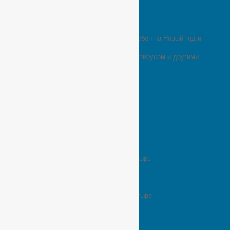
Служение монастыря
Социальные сети
Способы оплаты
Степени монашества
Сугубая молитва – Литургия и молебен на Новый год и
Рождество Христово
Сугубая молитва о больных коронавирусом и другими
заболеваниями
Тест пожертвования
Требы результат
Условия доставки товара
Фестиваль “Хлеб-да-Сольба”
Хор “Сольба”
Чат бот
Чат бот
Что такое монашество
Посещение монастыря
Желающим посетить монастырь
Заказ треб онлайн
Монастырская лавка
Подать записку онлайн
Правила поведения в монастыре
Расписание богослужений
Требы
Посетить монастырь