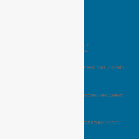
Монастырь
Вехи истории
Игумения Еротиида
Обращение Настоятельницы
Храмы и святыни
Монашеская одежда
Музей истории монашества
Научно-исторический отдел
Описание возврата товара или услуги
Описание процесса передачи данных
Описание сферы деятельности
Отзывы
Отказаться от подписки на ежемесячную подачу онлайн
записки
Оформление заказа
Подать записку на Великий пост
Пожертвование не выполнено
Политика в отношении обработки персональных данных
Политика конфиденциальности
Пользовательское соглашение
ПОМОЧЬ МОНАСТЫРЮ
Публикации
ПУБЛИЧНАЯ ОФЕРТА О ПРЕДОСТАВЛЕНИИ УСЛУГИ
«РЕКУРРЕНТНЫЙ ПЛАТЕЖ»
Служба “Милосердие”