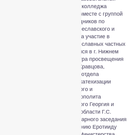
школы и профессионального колледжа
«Добрая школа на Сольбе», вместе с группой
священников, сестёр и сотрудников по
благословению епископа Переславского и
Угличского Феоктиста приняла участие в
Форуме руководителей православных частных
школ и гимназий, состоявшемся в г. Нижнем
Новгороде с участием министра просвещения
Российской Федерации С.С. Кравцова,
председателя Синодального отдела
религиозного образования и катехизации
митрополита Екатеринбургского и
Верхотурского Евгения, митрополита
Нижегородского и Арзамасского Георгия и
Губернатора Нижегородской области Г.С.
Никитина.​ По окончании пленарного заседания
С.С. Кравцов наградил игумению Еротииду
благодарственным письмом Министерства