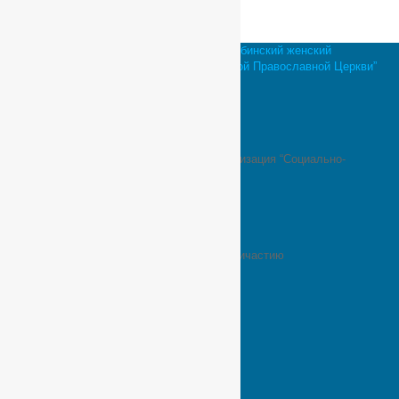
© Религиозная организация “Николо-Сольбинский женский
монастырь Переславской Епархии Русской Православной Церкви”
12 мифов о монашестве
land-test
Автономная некоммерческая организация “Социально-
реабилитационный центр Сольба”
Банковские реквизиты
Братья и сестры!
Ваше пожертвование выполнено!
Зачем идти в монастырь?
Как подготовиться к исповеди и причастию
Как поступить в монастырь?
Как правильно написать записку
Корзина
Магазин
Мастерские
Медиа
Мой аккаунт
Молебен об успешной учебе