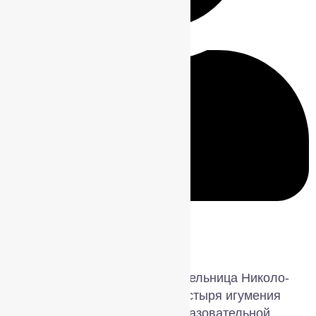
admin
29–30 мая 2023 года Настоятельница Николо-
Сольбинского женского монастыря игумения
Еротиида, директор общеобразовательной