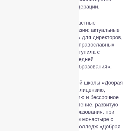
просвещения Российской Федерации.
На секционном заседании «Частные
православные школы и гимназии: актуальные
проблемы и пути их решения» для директоров,
их заместителей и педагогов православных
школ игумения Еротиида выступила с
докладом «Опыт открытия средней
профессиональной ступени образования».
Помимо общеобразовательной школы «Добрая
школа на Сольбе», имеющей лицензию,
государственную аккредитацию и бессрочное
конфессиональное представление, развитую
систему дополнительного образования, при
Николо-Сольбинском женском монастыре с
2016 года существует также колледж «Добрая