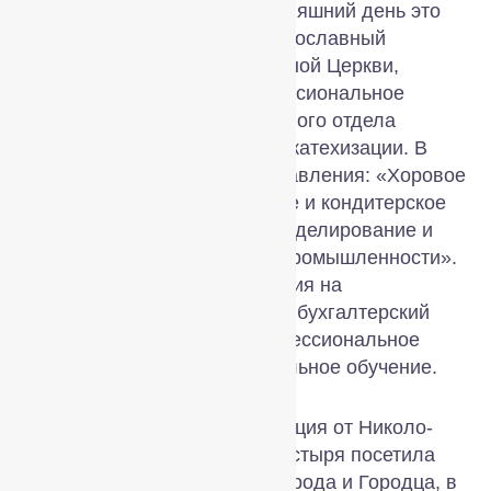
школа на Сольбе». На сегодняшний день это
первый и единственный православный
колледж Русской Православной Церкви,
имеющий бессрочное конфессиональное
представление от Синодального отдела
религиозного образования и катехизации. В
колледже реализуются направления: «Хоровое
дирижирование», «Поварское и кондитерское
дело», «Конструирование, моделирование и
технология изделий лёгкой промышленности».
В 2023 году получена лицензия на
специальность «Экономика и бухгалтерский
учёт», дополнительное профессиональное
образование и профессиональное обучение.
По окончании форума делегация от Николо-
Сольбинского женского монастыря посетила
святые места Нижнего Новгорода и Городца, в