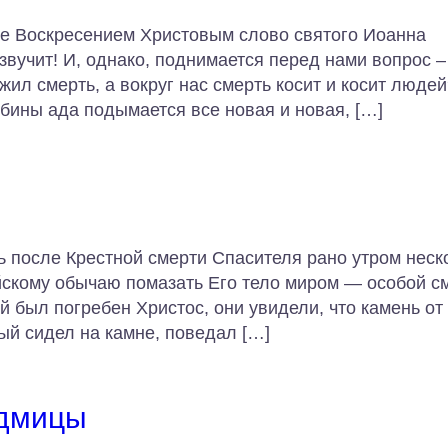
е Воскресением Христовым слово святого Иоанна
звучит! И, однако, поднимается перед нами вопрос –
жил смерть, а вокруг нас смерть косит и косит люде
лубины ада подымается все новая и новая, […]
нь после Крестной смерти Спасителя рано утром неск
йскому обычаю помазать Его тело миром — особой с
й был погребен Христос, они увидели, что камень от
рый сидел на камне, поведал […]
едмицы