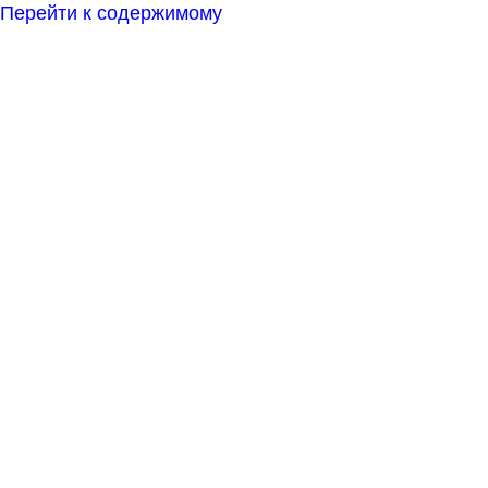
Перейти к содержимому
НИКОЛО-
СОЛЬБИНСКИЙ
ЖЕНСКИЙ
МОНАСТЫРЬ
МОСКОВСКИЙ ПАТРИАРХАТ
ПЕРЕСЛАВСКОЙ ЕПАРХИИ