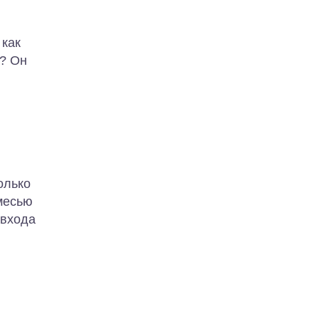
 как
й? Он
олько
месью
 входа