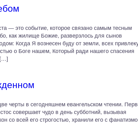
Небом
та — это событие, которое связано самым тесным
ебо, как жилище Божие, разверзлось для сынов
одом: Когда Я вознесен буду от земли, всех привлеку
остью о Боге нашем, Который ради нашего спасения
[…]
жденном
две черты в сегодняшнем евангельском чтении. Перв
истос совершает чудо в день субботний, вызывая
он со всей его строгостью, хранили его с фанатизмо