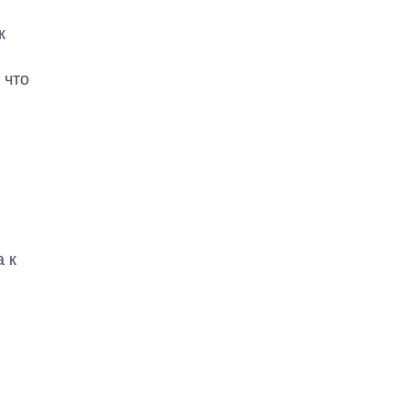
к
 что
 к